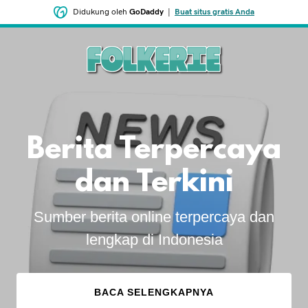
Didukung oleh
GoDaddy
|
Buat situs gratis Anda
Berita Terpercaya
dan Terkini
Sumber berita online terpercaya dan
lengkap di Indonesia
BACA SELENGKAPNYA